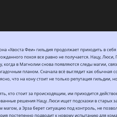
зона «Хвоста Феи» гильдия продолжает приходить в себ
гожданного покоя все равно не получается. Нацу, Люси, 
у, когда в Магнолии снова появляются следы магии, св
гадочным планом. Сначала всё выглядит как обычная с
ясно, что на кону стоит не только репутация гильдии, н
ть, кто стоит за происходящим, им приходится действо
анные решения Нацу. Люси ищет подсказки в старых зап
 магом, а Эрза берет ситуацию под контроль, не позво
Серия постепенно подводит к новому испытанию для кома