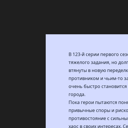
В 123-й серии первого се
тяжелого задания, но дол
втянуты в новую переделк
противником и чьим-то за
очень быстро становится 
города.
Пока герои пытаются поня
привычные споры и рисков
противостояние с сильным
хаос в своих интересах. 