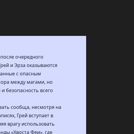
я после очередного
Грей и Эрза оказываются
язанные с опасным
сора между магами, но
о и безопасность всего
вать сообща, несмотря на
исях, Грей вступает в
ляя врагу использовать
нды «Хвоста Феи», где