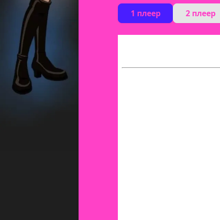
1 плеер
2 плеер