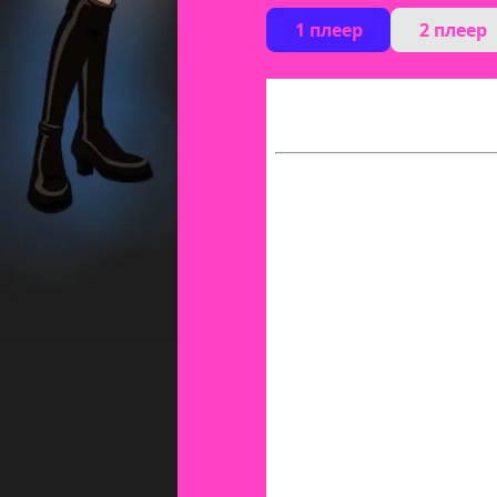
1 плеер
2 плеер