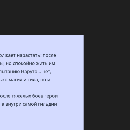
олжает нарастать: после
ы, но спокойно жить им
спытанию Наруто… нет,
ько магия и сила, но и
после тяжелых боев герои
 а внутри самой гильдии