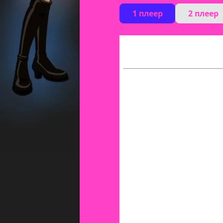
1 плеер
2 плеер