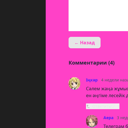
← Назад
Комментарии (4)
Іңкәр
4 недели наз
Сәлем жаңа жұмыс 
ен әңгіме лесейік 
Ответить
1
Аера
3 нед
Телеграм 