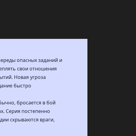
 череды опасных заданий и
реплять свои отношения
ытий. Новая угроза
адание быстро
бычно, бросается в бой
ах. Серия постепенно
дии скрываются враги,