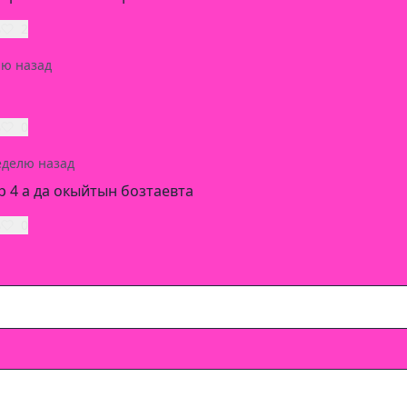
ь
2
лю назад
ь
0
еделю назад
р 4 а да окыйтын бозтаевта
ь
0