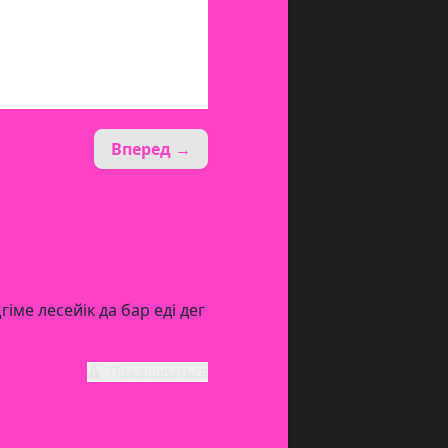
Вперед →
ме лесейік да бар еді дег
Пожаловаться