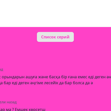
Список серий
ад
орындарын ашуға және басқа бір ғана емес еді деген әңгі
да бар еді деген әңгіме лесейік да бар болса да ә
ели назад
бар ма ? Емшек көрсетш