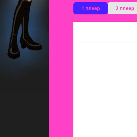
1 плеер
2 плеер