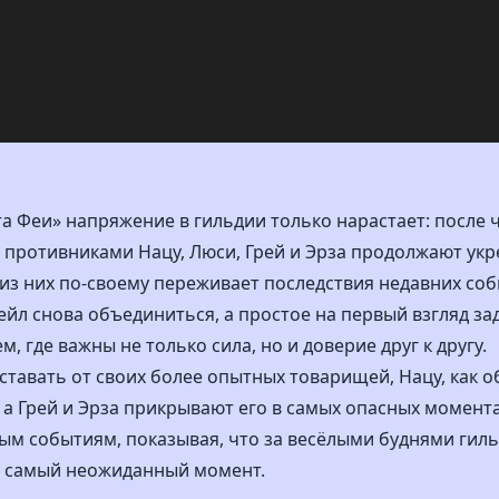
ста Феи» напряжение в гильдии только нарастает: после
 противниками Нацу, Люси, Грей и Эрза продолжают ук
 из них по-своему переживает последствия недавних соб
ейл снова объединиться, а простое на первый взгляд з
 где важны не только сила, но и доверие друг к другу.
ставать от своих более опытных товарищей, Нацу, как о
, а Грей и Эрза прикрывают его в самых опасных момент
ым событиям, показывая, что за весёлыми буднями гиль
в самый неожиданный момент.