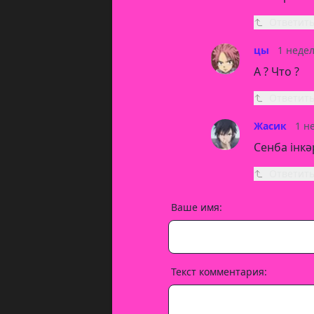
Ответит
цы
1 неде
А ? Что ?
Ответит
Жасик
1 н
Сенба інкә
Ответит
Ваше имя:
Текст комментария: