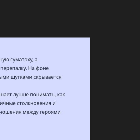
ную суматоху, а
перепалку. На фоне
ными шутками скрывается
инает лучше понимать, как
мичные столкновения и
отношения между героями