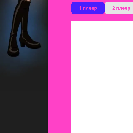
1 плеер
2 плеер