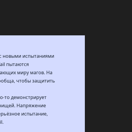
е с новыми испытаниями
ail пытаются
жающих миру магов. На
ообща, чтобы защитить
то-то демонстрирует
арищей. Напряжение
серьёзное испытание,
l.