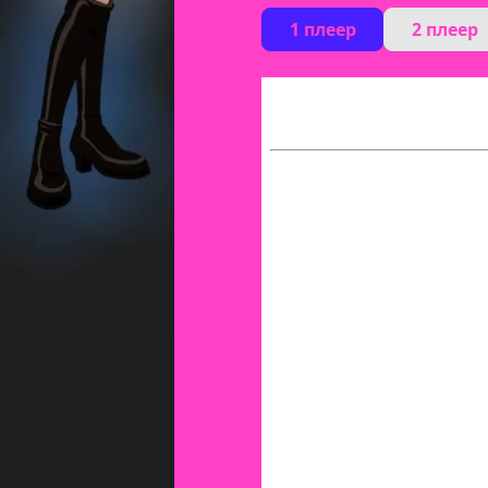
1 плеер
2 плеер