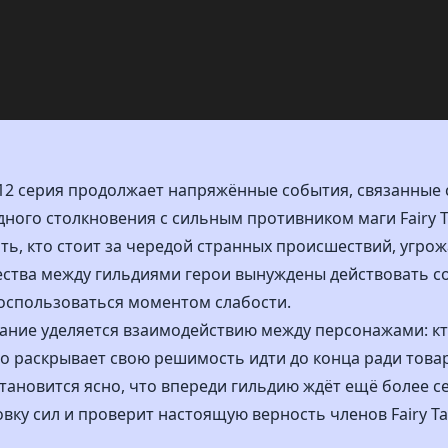
» 12 серия продолжает напряжённые события, связанны
дного столкновения с сильным противником маги Fairy T
ть, кто стоит за чередой странных происшествий, угро
ства между гильдиями герои вынуждены действовать с
воспользоваться моментом слабости.
мание уделяется взаимодействию между персонажами: к
-то раскрывает свою решимость идти до конца ради тов
становится ясно, что впереди гильдию ждёт ещё более 
вку сил и проверит настоящую верность членов Fairy Tai