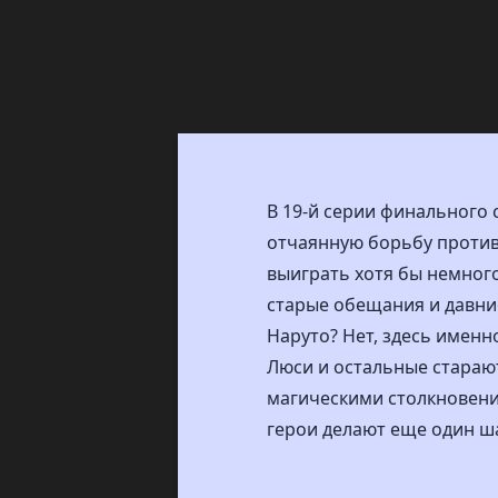
В 19-й серии финального 
отчаянную борьбу против
выиграть хотя бы немног
старые обещания и давние
Наруто? Нет, здесь именн
Люси и остальные старают
магическими столкновени
герои делают еще один ша