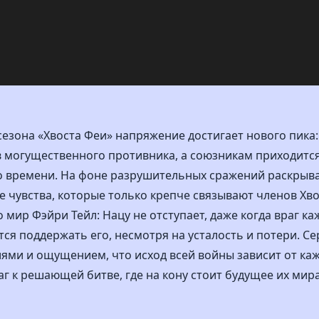
сезона «Хвоста Феи» напряжение достигает нового пика
 могущественного противника, а союзникам приходитс
о времени. На фоне разрушительных сражений раскрыва
 чувства, которые только крепче связывают членов Хвос
о мир Фэйри Тейл: Нацу не отступает, даже когда враг к
ся поддержать его, несмотря на усталость и потери. С
ями и ощущением, что исход всей войны зависит от ка
г к решающей битве, где на кону стоит будущее их мира