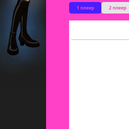
1 плеер
2 плеер