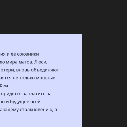
дия и её союзники
ию мира магов. Люси,
потери, вновь объединяют
овятся не только мощные
Феи.
 придётся заплатить за
 но и будущее всей
шающему столкновению, в