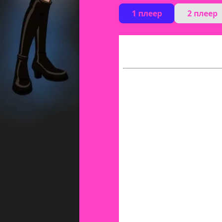
1 плеер
2 плеер