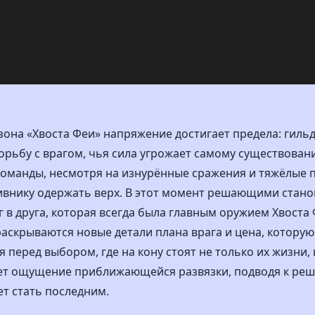
зона «Хвоста Феи» напряжение достигает предела: гиль
рьбу с врагом, чья сила угрожает самому существован
команды, несмотря на изнурённые сражения и тяжёлые 
тивнику одержать верх. В этот момент решающими стан
г в друга, которая всегда была главным оружием Хвоста 
аскрываются новые детали плана врага и цена, которую
я перед выбором, где на кону стоят не только их жизни,
ет ощущение приближающейся развязки, подводя к ре
т стать последним.