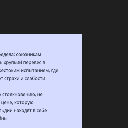
редела: союзникам
ь хрупкий перевес в
 жестоким испытанием, где
ет страхи и слабости
 столкновению, не
 цене, которую
льдии находят в себе
йны.