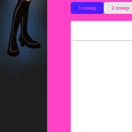
1 плеер
2 плеер