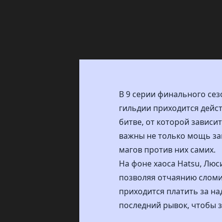
В 9 серии финального сез
гильдии приходится дейст
битве, от которой зависи
важны не только мощь закл
магов против них самих.
На фоне хаоса Нatsu, Лю
позволяя отчаянию сломит
приходится платить за над
последний рывок, чтобы 