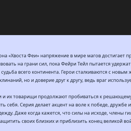
она «Хвоста Феи» напряжение в мире магов достигает п
вовать на грани сил, пока Фейри Тейл пытается удержат
т судьба всего континента. Герои сталкиваются с новым
инаний, но и доверие друг к другу, ведь враг использу
си и их товарищи продолжают пробиваться к решающему
ь себя. Серия делает акцент на воле к победе, дружбе и
ежду. Даже когда кажется, что силы на исходе, члены ги
защитить своих близких и приблизить конец великой во